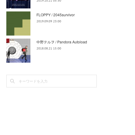
2019.10.21 05:30
FLOPPY / 2045survivor
2019.09.09 23:00
中野テルヲ / Pandora Autoload
2018.08.21 15:00