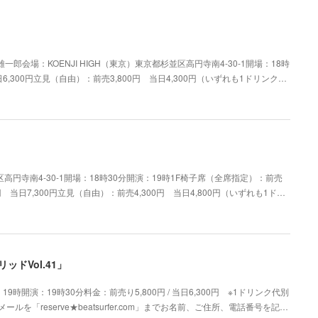
一郎会場：KOENJI HIGH（東京）東京都杉並区高円寺南4-30-1開場：18時
6,300円立見（自由）：前売3,800円 当日4,300円（いずれも1ドリンク…
区高円寺南4-30-1開場：18時30分開演：19時1F椅子席（全席指定）：前売
0円 当日7,300円立見（自由）：前売4,300円 当日4,800円（いずれも1ド…
ドVol.41」
時開演：19時30分料金：前売り5,800円 / 当日6,300円 ※1ドリンク代別
ルを「reserve★beatsurfer.com」までお名前、ご住所、電話番号を記…