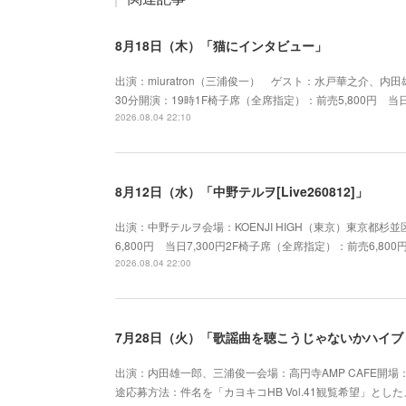
8月18日（木）「猫にインタビュー」
出演：miuratron（三浦俊一） ゲスト：水戸華之介、内田雄
30分開演：19時1F椅子席（全席指定）：前売5,800円 当日
2026.08.04 22:10
8月12日（水）「中野テルヲ[Live260812]」
出演：中野テルヲ会場：KOENJI HIGH（東京）東京都杉並
6,800円 当日7,300円2F椅子席（全席指定）：前売6,80
2026.08.04 22:00
7月28日（火）「歌謡曲を聴こうじゃないかハイブリッ
出演：内田雄一郎、三浦俊一会場：高円寺AMP CAFE開場：19
途応募方法：件名を「カヨキコHB Vol.41観覧希望」としたメー