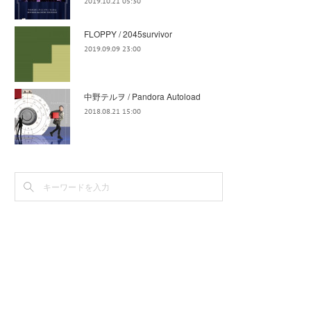
2019.10.21 05:30
FLOPPY / 2045survivor
2019.09.09 23:00
中野テルヲ / Pandora Autoload
2018.08.21 15:00