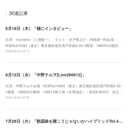
関連記事
8月18日（木）「猫にインタビュー」
出演：miuratron（三浦俊一） ゲスト：水戸華之介、内田雄一郎会場：
KOENJI HIGH（東京）東京都杉並区高円寺南4-30-1開場：18時30分開演…
2026.08.04 22:10
8月12日（水）「中野テルヲ[Live260812]」
出演：中野テルヲ会場：KOENJI HIGH（東京）東京都杉並区高円寺南4-30-
1開場：18時30分開演：19時1F椅子席（全席指定）：前売6,800円 当日…
2026.08.04 22:00
7月28日（火）「歌謡曲を聴こうじゃないかハイブリッドVol.41」