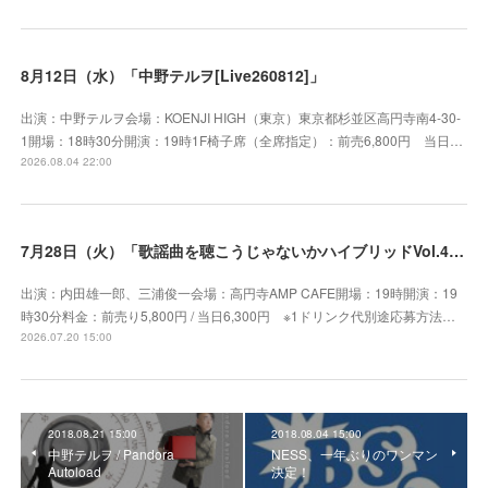
8月12日（水）「中野テルヲ[Live260812]」
出演：中野テルヲ会場：KOENJI HIGH（東京）東京都杉並区高円寺南4-30-
1開場：18時30分開演：19時1F椅子席（全席指定）：前売6,800円 当日…
2026.08.04 22:00
7月28日（火）「歌謡曲を聴こうじゃないかハイブリッドVol.41」
出演：内田雄一郎、三浦俊一会場：高円寺AMP CAFE開場：19時開演：19
時30分料金：前売り5,800円 / 当日6,300円 ※1ドリンク代別途応募方法…
2026.07.20 15:00
2018.08.21 15:00
2018.08.04 15:00
中野テルヲ / Pandora
NESS、一年ぶりのワンマン
Autoload
決定！