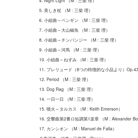
4. Night Light （M : 三柴 理）
5. 美しき杖 （M : 三柴 理）
6. 小組曲～ペンギン （M : 三柴 理）
7. 小組曲～大山椒魚 （M : 三柴 理）
8. 小組曲～チンパンジー （M : 三柴 理）
9. 小組曲～河馬 （M : 三柴 理）
10. 小組曲～ねずみ （M : 三柴 理）
11. プレリュード（8つの特徴的な小品より）Op.43-1 （M 
12. Period （M : 三柴 理）
13. Dog Rag （M : 三柴 理）
14. 一日一日 （M : 三柴 理）
15. 噴火～タルカス （M : Keith Emerson）
16. 交響曲第2番ロ短調第1楽章 （M : Alexander Bo
17. カンシオン （M : Manuel de Falla）