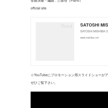
全曲演奏・編曲 : 三柴理（Piano）
official site
SATOSHI MISHIBA
www.mishiba.net
☆YouTubeにプロモーション用スライドショーが
ぜひご覧下さい。