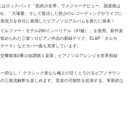
年にはロックバンド「筋肉少女帯」でメジャーデビュー。脱退後は
Cherry」「大塚愛」そして復活した筋少のレコーディングやライブに
と表現力を存分に発揮したピアノソロアルバムを新たに発表！
ドルファー・モデル290インペリアル（97鍵）」を使用。新作楽
収められた三柴ソロピアノ作品の新録テイク、EL&P「タルカ
のテーマ）などカバー曲も充実しています。
交響曲第2番ロ短調第１楽章」ピアノソロアレンジを世界初録
一切なし！ クラシック派なら極上の甘くとろけるピアノサウン
曲の三柴流解釈を楽しめます。音楽の可能性を拡張する、革新的な