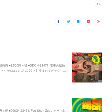
 ■2,500円＋税 ■DDCH-23471. 電車の猛勉
 20144. テロルおじさん 20145. 生まれてビックリ…
円＋税 ■DDCH-23451. Foo-Shah-Zooのテーマ2.