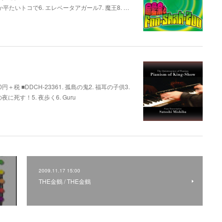
平たいトコで6. エレベータアガール7. 魔王8. …
2,400円＋税 ■DDCH-23361. 孤島の鬼2. 福耳の子供3.
死す！5. 夜歩く6. Guru
2009.11.17 15:00
THE金鶴 / THE金鶴