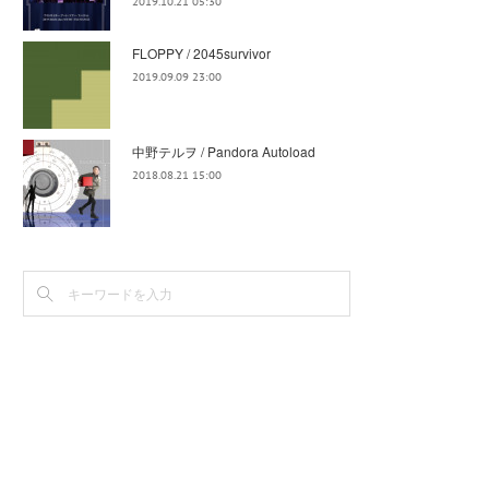
2019.10.21 05:30
FLOPPY / 2045survivor
2019.09.09 23:00
中野テルヲ / Pandora Autoload
2018.08.21 15:00