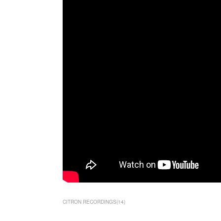
CITRON RECORDINGS
(
14
)