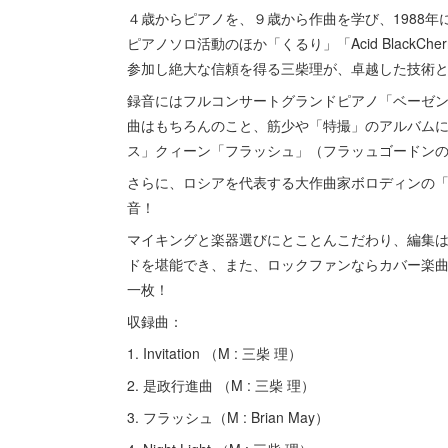
４歳からピアノを、９歳から作曲を学び、1988
ピアノソロ活動のほか「くるり」「Acid Black
参加し絶大な信頼を得る三柴理が、卓越した技術
録音にはフルコンサートグランドピアノ「ベーゼン
曲はもちろんのこと、筋少や「特撮」のアルバムに
ス」クィーン「フラッシュ」（フラッュゴードン
さらに、ロシアを代表する大作曲家ボロディンの「
音！
マイキングと楽器選びにとことんこだわり、編集は
ドを堪能でき、また、ロックファンならカバー楽
一枚！
収録曲：
1. Invitation （M : 三柴 理）
2. 是政行進曲 （M : 三柴 理）
3. フラッシュ（M : Brian May）