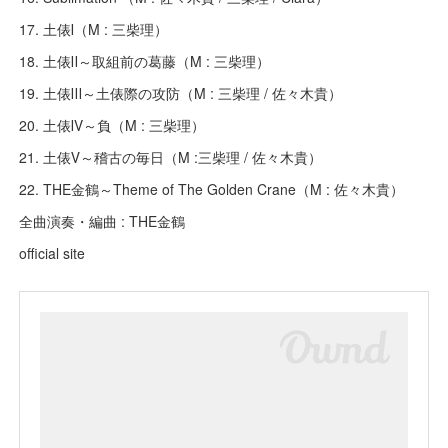
17. 土俵Ⅰ（M : 三柴理）
18. 土俵Ⅱ～取組前の葛藤（M : 三柴理）
19. 土俵Ⅲ～土俵際の攻防（M : 三柴理 / 佐々木貴）
20. 土俵Ⅳ～負（M : 三柴理）
21. 土俵Ⅴ～稽古の毎日（M :三柴理 / 佐々木貴）
22. THE金鶴～Theme of The Golden Crane（M : 佐々木貴）
全曲演奏・編曲 : THE金鶴
official site