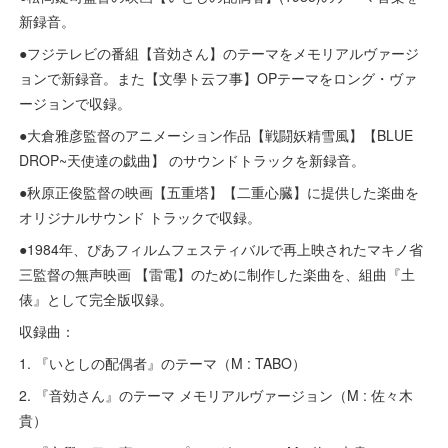
新録音。
●フジテレビの番組【音効さん】のテーマをメモリアルヴァージ
ョンで新録音。また【文學ト云フ事】OPテーマをロング・ヴァ
ージョンで収録。
●大倉雅彦監督のアニメーション作品【戦闘妖精雪風】【BLUE
DROP~天使達の戯曲】 のサウンドトラックを新録音。
●秋原正俊監督の映画【五重塔】【二重心臓】に提供した楽曲を
オリジナルサウンド トラックで収録。
●1984年、ぴあフィルムフェスティバルで再上映されたマキノ省
三監督の無声映画 【雷電】のために制作した楽曲を、組曲『土
俵』として完全版収録。
収録曲：
1. 『いとしの配偶者』のテーマ（M : TABO）
2. 『音効さん』のテーマ メモリアルヴァージョン（M : 佐々木
貴）