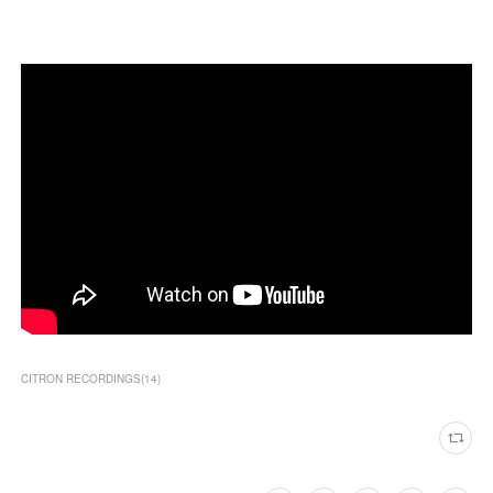
CITRON RECORDINGS
(
14
)