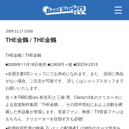
2009.11.17 15:00
THE金鶴 / THE金鶴
THE金鶴 / THE金鶴
■2009年11月18日発売 ■2,900円＋税 ■DDCH-2315
※全国主要CDショップにてお求めになれます。また、 店頭に商品
がない場合、ご注文が可能です。 詳しくはショップスタッフまで
お願いいたします。
佐々木TABO貴(ex.有頂天)と三柴 理、Claraの3名のクリエータに
よる音楽制作集団「THE金鶴」。その四半世紀におよぶ活動を網
羅した作品集が登場します。音楽ファン、映画・TV音楽ファンは
もちろん、クリエーターを目指す方も必聴!
●松岡錠司監督の映画【いとしの配偶者】(1985)のテーマ音楽を