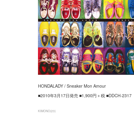
HONDALADY / Sneaker Mon Amour
■2010年3月17日発売 ■1,900円＋税 ■DDCH-2317
KIMONO
(
23
)