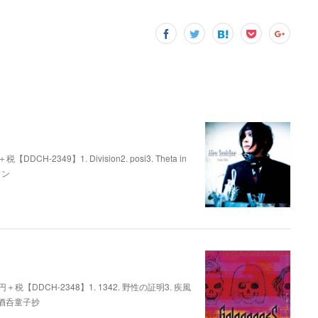
【DDCH-2349】1. Division2. posi3. Theta in
レイン
,300円＋税【DDCH-2348】1. 1342. 野性の証明3. 疾風
. 酒呑童子抄