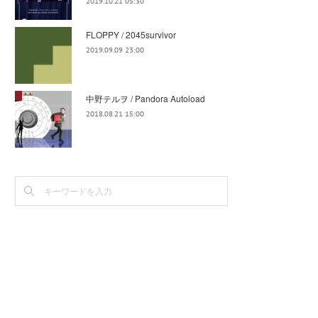
2019.10.21 05:30
FLOPPY / 2045survivor
2019.09.09 23:00
中野テルヲ / Pandora Autoload
2018.08.21 15:00