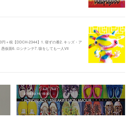
,000円＋税【DDCH-2344】1. 寝ずの番2. キッズ・ア
. 愚仮面6. ロシナンテ7. 咳をしても一人VII
2010.03.16 15:00
HONDALADY / SNEAKER MON AMOUR