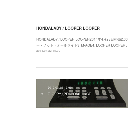
HONDALADY / LOOPER LOOPER
HONDALADY / LOOPER LOOPER2014年4月23日発売2
ー・ノット・オールライト3. M-AGE4. LOOPER LOOPER5
2014.04.22 15:00
2010.03.16 15:00
FLOPPY / PROTOSCIENCE