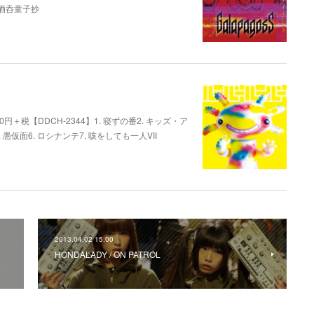
. 酒呑童子抄
,000円＋税【DDCH-2344】1. 寝ずの番2. キッズ・ア
. 愚仮面6. ロシナンテ7. 咳をしても一人VII
2013.04.02 15:00
HONDALADY / ON PATROL