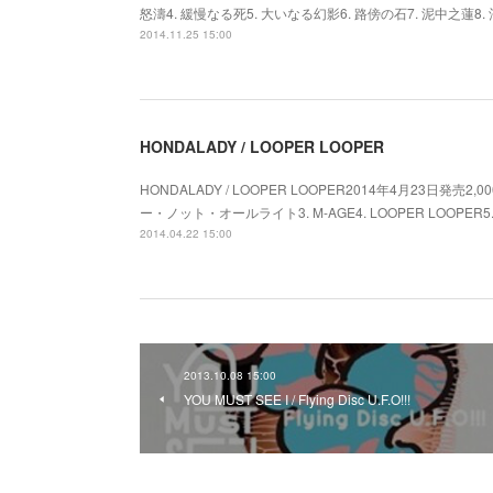
怒濤4. 緩慢なる死5. 大いなる幻影6. 路傍の石7. 泥中之蓮8
2014.11.25 15:00
HONDALADY / LOOPER LOOPER
HONDALADY / LOOPER LOOPER2014年4月23日発売2
ー・ノット・オールライト3. M-AGE4. LOOPER LOOPER5
2014.04.22 15:00
2013.10.08 15:00
YOU MUST SEE I / Flying Disc U.F.O!!!