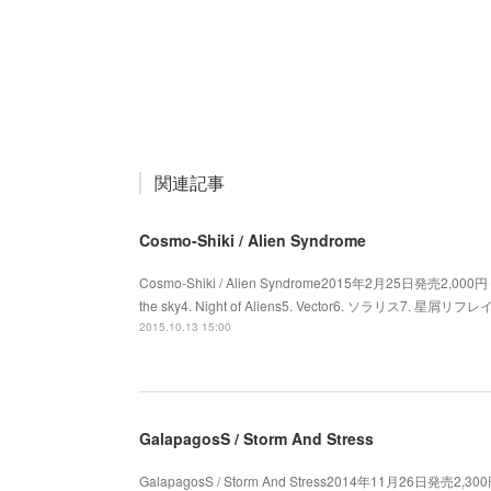
関連記事
Cosmo-Shiki / Alien Syndrome
Cosmo-Shiki / Alien Syndrome2015年2月25日発売2,000円＋税
the sky4. Night of Aliens5. Vector6. ソラリス7. 星屑リフ
2015.10.13 15:00
GalapagosS / Storm And Stress
GalapagosS / Storm And Stress2014年11月26日発売2