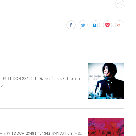
【DDCH-2349】1. Division2. posi3. Theta in
レイン
,300円＋税【DDCH-2348】1. 1342. 野性の証明3. 疾風