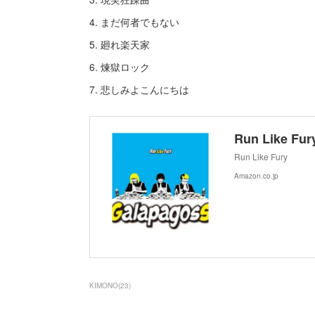
4. まだ何者でもない
5. 廻れ楽天家
6. 煉獄ロック
7. 悲しみよこんにちは
Run Like Fur
Run Like Fury
Amazon.co.jp
KIMONO
(
23
)