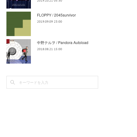
2019.10.21 05:30
FLOPPY / 2045survivor
2019.09.09 23:00
中野テルヲ / Pandora Autoload
2018.08.21 15:00