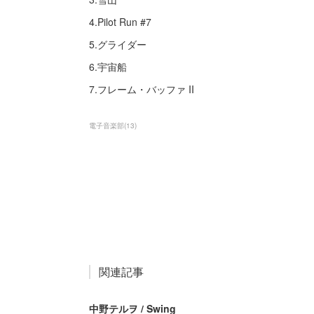
4.Pilot Run #7
5.グライダー
6.宇宙船
7.フレーム・バッファ II
電子音楽部
(
13
)
関連記事
中野テルヲ / Swing