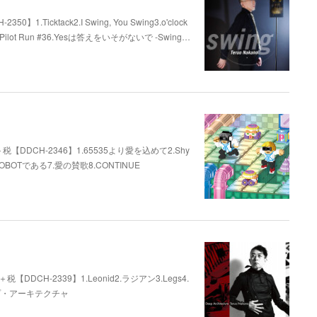
.Ticktack2.I Swing, You Swing3.o'clock
'clock5.Pilot Run #36.Yesは答えをいそがないで -Swing…
300円＋税【DDCH-2346】1.65535より愛を込めて2.Shy
OBOTである7.愛の賛歌8.CONTINUE
円＋税【DDCH-2339】1.Leonid2.ラジアン3.Legs4.
ープ・アーキテクチャ