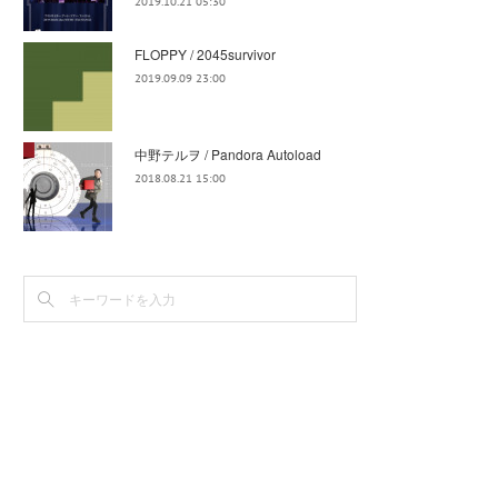
2019.10.21 05:30
FLOPPY / 2045survivor
2019.09.09 23:00
中野テルヲ / Pandora Autoload
2018.08.21 15:00