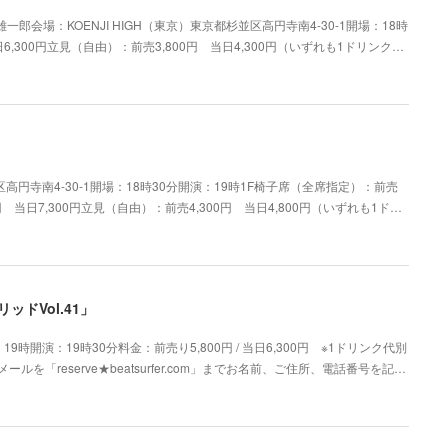
一郎会場：KOENJI HIGH（東京）東京都杉並区高円寺南4-30-1開場：18時
6,300円立見（自由）：前売3,800円 当日4,300円（いずれも1ドリンク…
区高円寺南4-30-1開場：18時30分開演：19時1F椅子席（全席指定）：前売
0円 当日7,300円立見（自由）：前売4,300円 当日4,800円（いずれも1ド…
ドVol.41」
時開演：19時30分料金：前売り5,800円 / 当日6,300円 ※1ドリンク代別
ルを「reserve★beatsurfer.com」までお名前、ご住所、電話番号を記…