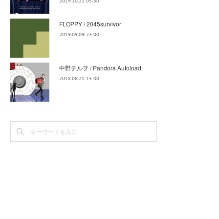
2019.10.21 05:30
FLOPPY / 2045survivor
2019.09.09 23:00
中野テルヲ / Pandora Autoload
2018.08.21 15:00