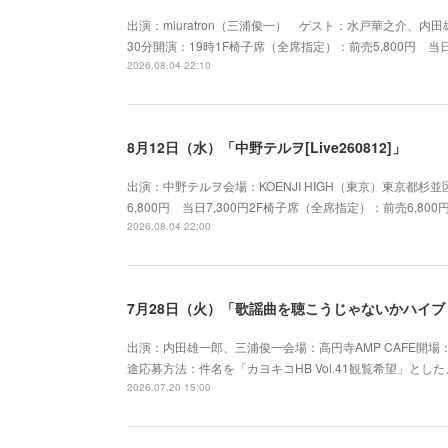
出演：miuratron（三浦俊一） ゲスト：水戸華之介、内田雄
30分開演：19時1F椅子席（全席指定）：前売5,800円 当日
2026.08.04 22:10
8月12日（水）「中野テルヲ[Live260812]」
出演：中野テルヲ会場：KOENJI HIGH（東京）東京都杉並
6,800円 当日7,300円2F椅子席（全席指定）：前売6,80
2026.08.04 22:00
7月28日（火）「歌謡曲を聴こうじゃないかハイブリッ
出演：内田雄一郎、三浦俊一会場：高円寺AMP CAFE開場：19
途応募方法：件名を「カヨキコHB Vol.41観覧希望」としたメー
2026.07.20 15:00