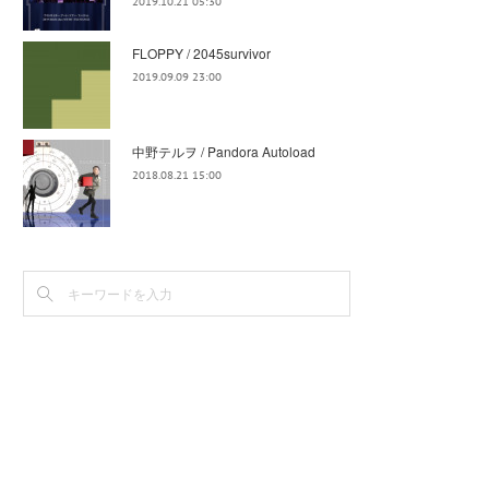
2019.10.21 05:30
FLOPPY / 2045survivor
2019.09.09 23:00
中野テルヲ / Pandora Autoload
2018.08.21 15:00