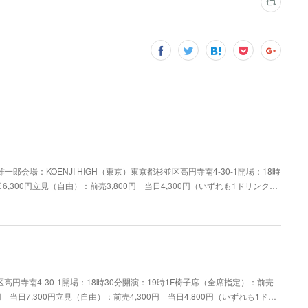
一郎会場：KOENJI HIGH（東京）東京都杉並区高円寺南4-30-1開場：18時
6,300円立見（自由）：前売3,800円 当日4,300円（いずれも1ドリンク…
区高円寺南4-30-1開場：18時30分開演：19時1F椅子席（全席指定）：前売
0円 当日7,300円立見（自由）：前売4,300円 当日4,800円（いずれも1ド…