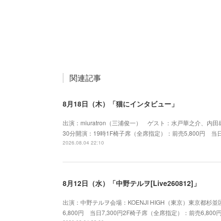
関連記事
8月18日（木）「猫にインタビュー」
出演：miuratron（三浦俊一） ゲスト：水戸華之介、内田雄
30分開演：19時1F椅子席（全席指定）：前売5,800円 当日
2026.08.04 22:10
8月12日（水）「中野テルヲ[Live260812]」
出演：中野テルヲ会場：KOENJI HIGH（東京）東京都杉並
6,800円 当日7,300円2F椅子席（全席指定）：前売6,80