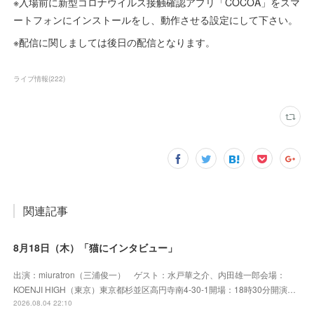
※入場前に新型コロナウイルス接触確認アプリ「COCOA」をスマ
ートフォンにインストールをし、動作させる設定にして下さい。
※配信に関しましては後日の配信となります。
ライブ情報
(
222
)
関連記事
8月18日（木）「猫にインタビュー」
出演：miuratron（三浦俊一） ゲスト：水戸華之介、内田雄一郎会場：
KOENJI HIGH（東京）東京都杉並区高円寺南4-30-1開場：18時30分開演…
2026.08.04 22:10