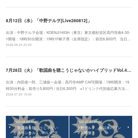
8月12日（水）「中野テルヲ[Live260812]」
出演：中野テルヲ会場：KOENJI HIGH（東京）東京都杉並区高円寺南4-30-
1開場：18時30分開演：19時1F椅子席（全席指定）：前売6,800円 当日…
2026.08.04 22:00
7月28日（火）「歌謡曲を聴こうじゃないかハイブリッドVol.41」
出演：内田雄一郎、三浦俊一会場：高円寺AMP CAFE開場：19時開演：19
時30分料金：前売り5,800円 / 当日6,300円 ※1ドリンク代別途応募方法…
2026.07.20 15:00
2022.08.29 03:00
2022.07.31 07:00
「歌謡曲を聴こうじゃない
中野テルヲ、春以来のワン
かスペシャル」、ついに大
マン開催！
槻ケンヂさんがゲストで…