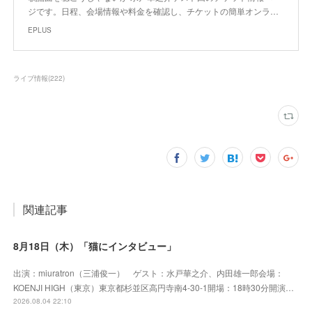
ジです。日程、会場情報や料金を確認し、チケットの簡単オンラ…
EPLUS
ライブ情報
(
222
)
関連記事
8月18日（木）「猫にインタビュー」
出演：miuratron（三浦俊一） ゲスト：水戸華之介、内田雄一郎会場：
KOENJI HIGH（東京）東京都杉並区高円寺南4-30-1開場：18時30分開演…
2026.08.04 22:10