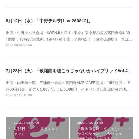
8月12日（水）「中野テルヲ[Live260812]」
出演：中野テルヲ会場：KOENJI HIGH（東京）東京都杉並区高円寺南4-30-
1開場：18時30分開演：19時1F椅子席（全席指定）：前売6,800円 当日…
2026.08.04 22:00
7月28日（火）「歌謡曲を聴こうじゃないかハイブリッドVol.41」
出演：内田雄一郎、三浦俊一会場：高円寺AMP CAFE開場：19時開演：19
時30分料金：前売り5,800円 / 当日6,300円 ※1ドリンク代別途応募方法…
2026.07.20 15:00
2022.07.08 17:00
2022.07.07 15:00
8月6日（土）「夏とエレキ
「歌謡曲を聴こうじゃない
ャン」
かスペシャル」、今回は水
戸華之介さんゲスト回！